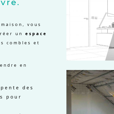
vre.
e maison, vous
créer un
espace
s combles et
rendre en
 pente des
es pour