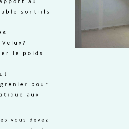
rapport au
able sont-ils
es
 Velux?
ter le poids
out
grenier pour
atique aux
les vous devez