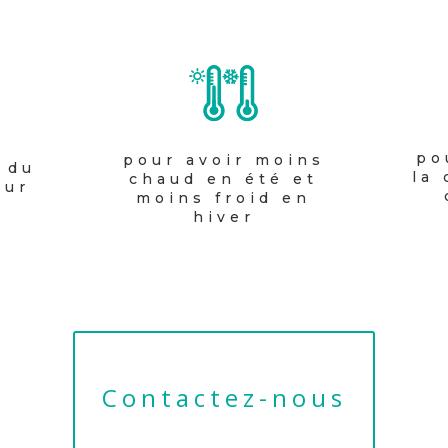
po
pour avoir moins
r du
la
chaud en été et
eur
moins froid en
hiver
Contactez-nous