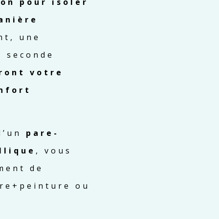
ion pour isoler
anière
nt, une
e seconde
ront votre
nfort
 d’un
pare-
llique
, vous
ment de
tre+peinture ou