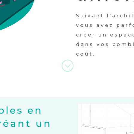
Suivant l’arch
vous avez parfo
créer un espac
dans vos combl
coût.
;
bles en
créant un